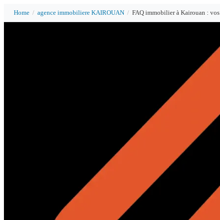
Home
/
agence immobiliere KAIROUAN
/
FAQ immobilier à Kairouan : vos