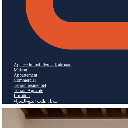
Agence immobiliere a Kairouan
Maison
Appartement
Commercial
Terrain residentiel
Terrain Agricole
Location
سجل طلب البيع-الشراء