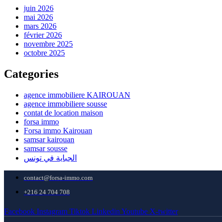
juin 2026
mai 2026
mars 2026
février 2026
novembre 2025
octobre 2025
Categories
agence immobiliere KAIROUAN
agence immobiliere sousse
contat de location maison
forsa immo
Forsa immo Kairouan
samsar kairouan
samsar sousse
الجباية في تونس
contact@forsa-immo.com
+216 24 704 708
Facebook
Instagram
Tiktok
Linkedin
Youtube
X-twitter