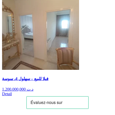
فيلا للبيع – سهلول 4، سوسة
1.200.000,000
د.ت
Detail