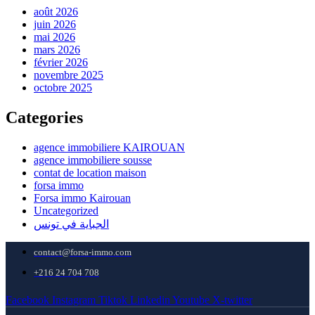
août 2026
juin 2026
mai 2026
mars 2026
février 2026
novembre 2025
octobre 2025
Categories
agence immobiliere KAIROUAN
agence immobiliere sousse
contat de location maison
forsa immo
Forsa immo Kairouan
Uncategorized
الجباية في تونس
contact@forsa-immo.com
+216 24 704 708
Facebook
Instagram
Tiktok
Linkedin
Youtube
X-twitter