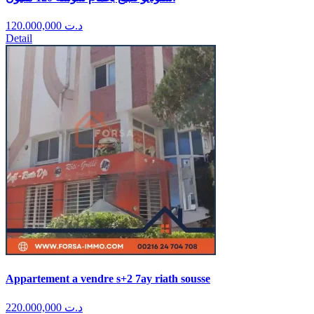
120.000,000
د.ت
Detail
Appartement a vendre s+2 7ay riath sousse
220.000,000
د.ت