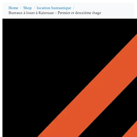
Home
/
Shop
/
location bureautique
/
Bureaux à louer à Kairouan – Premier et deuxième étage