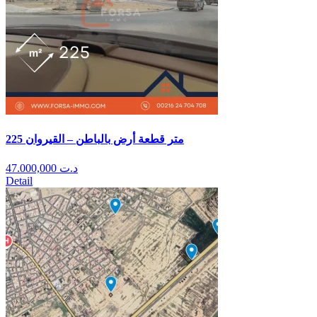
225 متر قطعة أرض بالباطن – القيروان
47.000,000
د.ت
Detail