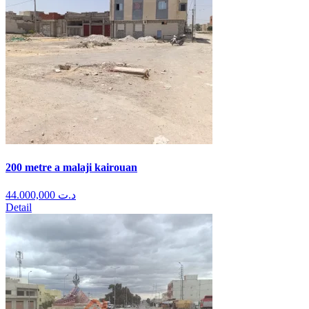
200 metre a malaji kairouan
44.000,000
د.ت
Detail