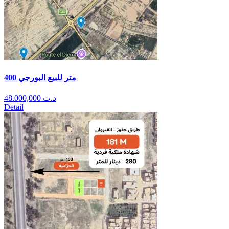
400 متر للبيع البورجي
48.000,000
د.ت
Detail