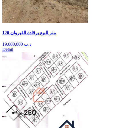
120 متر للبيع برقادة القيروان
19.600,000
د.ت
Detail