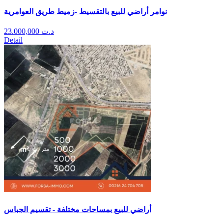
نوامر أراضي للبيع بالتقسيط -زميط طريق العوامرية
23.000,000
د.ت
Detail
أراضي للبيع بمساحات مختلفة - تقسيم الجباس