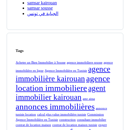
samsar kairouan
samsar sousse
الجباية في تونس
Tags
Acheter un Bien Immobilier à Sousse
agence immobiliere sousse
agence
agence
immobilière en ligne
Agence Immobilière en Tunisie
agence
immobilière kairouan
location immobiliere
agent
immobilier kairouan
amr aissa
annonces immobilières
annonce
tunisie location
calcul plus value immobilière tunisie
Commission
Agence Immobilière en Tunisie
construction
consultant immobilier
contrat de location maison
contrat de location maison tunisie
expert