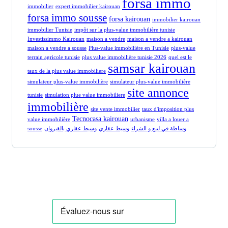
forsa immo
immobilier
expert immobilier kairouan
forsa immo sousse
forsa kairouan
immobilier kairouan
immobilier Tunisie
impôt sur la plus-value immobilière tunisie
Investissimmo Kairouan
maison a vendre
maison a vendre a kairouan
maison a vendre a sousse
Plus-value immobilière en Tunisie
plus-value
terrain agricole tunisie
plus value immobilière tunisie 2026
quel est le
samsar kairouan
taux de la plus value immobiliere
simulateur plus-value immobilière
simulateur plus-value immobilière
site annonce
tunisie
simulation plue value immobiliere
immobilière
site vente immobilier
taux d'imposition plus
Tecnocasa kairouan
value immobilière
urbanisme
villa a louer a
sousse
وسيط عقاري بالقيروان
وسيط عقاري
وساطة في لبيع و الشراء