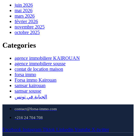
juin 2026
mai 2026
mars 2026
février 2026
novembre 2025
octobre 2025
Categories
agence immobiliere KAIROUAN
agence immobiliere sousse
contat de location maison
forsa immo
Forsa immo Kairouan
samsar kairouan
samsar sousse
الجباية في تونس
contact@forsa-immo.com
+216 24 704 708
Facebook
Instagram
Tiktok
Linkedin
Youtube
X-twitter