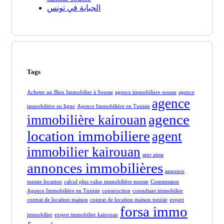
الجباية في تونس
Tags
Acheter un Bien Immobilier à Sousse
agence immobiliere sousse
agence
agence
immobilière en ligne
Agence Immobilière en Tunisie
agence
immobilière kairouan
location immobiliere
agent
immobilier kairouan
amr aissa
annonces immobilières
annonce
tunisie location
calcul plus value immobilière tunisie
Commission
Agence Immobilière en Tunisie
construction
consultant immobilier
contrat de location maison
contrat de location maison tunisie
expert
forsa immo
immobilier
expert immobilier kairouan