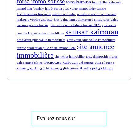
forsa immo sousse
forsa kairouan
immobilier kairouan
immobilier Tunisie
impôt sur la plus-value immobilière tunisie
Investissimmo Kairouan
maison a vendre
maison a vendre a kairouan
maison a vendre a sousse
Plus-value immobilière en Tunisie
plus-value
terrain agricole tunisie
plus value immobilière tunisie 2026
quel est le
samsar kairouan
taux de la plus value immobiliere
simulateur plus-value immobilière
simulateur plus-value immobilière
site annonce
tunisie
simulation plue value immobiliere
immobilière
site vente immobilier
taux d'imposition plus
Tecnocasa kairouan
value immobilière
urbanisme
villa a louer a
sousse
وسيط عقاري بالقيروان
وسيط عقاري
وساطة في لبيع و الشراء