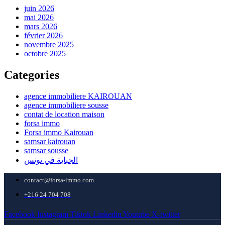
juin 2026
mai 2026
mars 2026
février 2026
novembre 2025
octobre 2025
Categories
agence immobiliere KAIROUAN
agence immobiliere sousse
contat de location maison
forsa immo
Forsa immo Kairouan
samsar kairouan
samsar sousse
الجباية في تونس
contact@forsa-immo.com
+216 24 704 708
Facebook
Instagram
Tiktok
Linkedin
Youtube
X-twitter