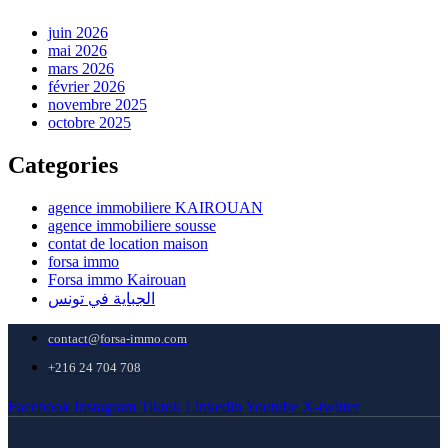
juin 2026
mai 2026
mars 2026
février 2026
novembre 2025
octobre 2025
Categories
agence immobiliere KAIROUAN
agence immobiliere sousse
contat de location maison
forsa immo
Forsa immo Kairouan
الجباية في تونس
contact@forsa-immo.com
+216 24 704 708
Facebook
Instagram
Tiktok
Linkedin
Youtube
X-twitter