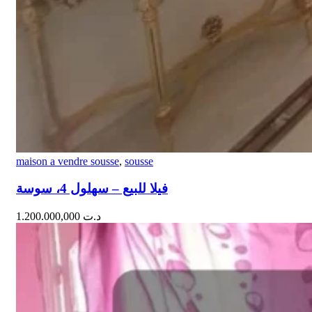
maison a vendre sousse
,
sousse
فيلا للبيع – سهلول 4، سوسة
1.200.000,000
د.ت