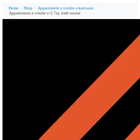
Home
/
Shop
/
Appartement a vendre a kairouan
/
Appartement a vendre s+2 7ay riath sousse