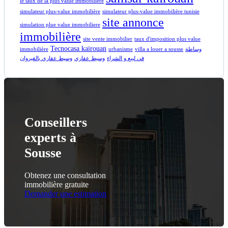
le taux de la plus value immobiliere
simulateur plus-value immobilière
simulateur plus-value immobilière tunisie
site annonce
simulation plue value immobiliere
immobilière
site vente immobilier
taux d'imposition plus value
Tecnocasa kairouan
immobilière
urbanisme
villa a louer a sousse
وساطة
في لبيع و الشراء
وسيط عقاري
وسيط عقاري بالقيروان
Conseillers
experts à
Sousse
Obtenez une consultation
immobilière gratuite
Demander une estimation