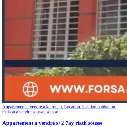
Appartement a vendre a kairouan
,
Location
,
location habitation
,
maison a vendre sousse
,
sousse
Appartement a vendre s+2 7ay riath sousse