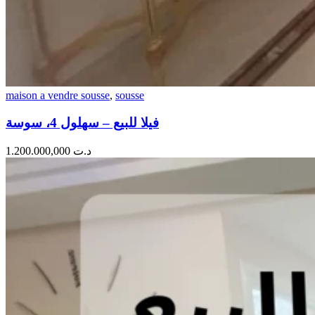
maison a vendre sousse
,
sousse
فيلا للبيع – سهلول 4، سوسة
1.200.000,000
د.ت