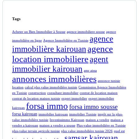
Tags
Acheter un Bien Immobilier à Sousse
agence immobiliere sousse
agence
agence
immobilière en ligne
Agence Immobilière en Tunisie
agence
immobilière kairouan
location immobiliere
agent
immobilier kairouan
amr aissa
annonces immobilières
annonce tunisie
location
calcul plus value immobilière tunisie
Commission Agence Immobilière
en Tunisie
construction
consultant immobilier
contrat de location maison
contrat de location maison tunisie
expert immobilier
expert immobilier
forsa immo
forsa immo sousse
kairouan
forsa kairouan
immobilier kairouan
immobilier Tunisie
impôt sur la plus-
value immobilière tunisie
Investissimmo Kairouan
maison a vendre
maison a
vendre a kairouan
maison a vendre a sousse
Plus-value immobilière en Tunisie
plus-value terrain agricole tunisie
plus value immobilière tunisie 2026
quel est
samsar kairouan