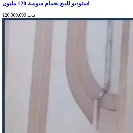
استوديو للبيع بحمام سوسة 120 مليون
120.000,000
د.ت