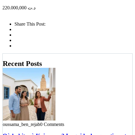
220.000,000
د.ت
Share This Post:
Recent Posts
oussama_ben_rejab
0 Comments