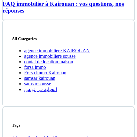
FAQ immobilier à Kairouan : vos questions, nos
réponses
All Categories
agence immobiliere KAIROUAN
agence immobiliere sousse
contat de location maison
forsa immo
Forsa immo Kairouan
samsar kairouan
samsar sousse
الجباية في تونس
Tags