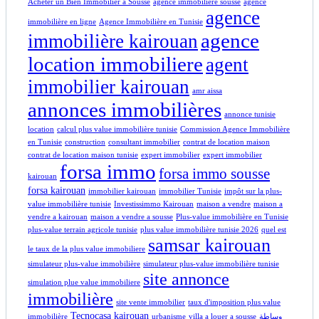
Acheter un Bien Immobilier à Sousse
agence immobiliere sousse
agence
agence
immobilière en ligne
Agence Immobilière en Tunisie
agence
immobilière kairouan
location immobiliere
agent
immobilier kairouan
amr aissa
annonces immobilières
annonce tunisie
location
calcul plus value immobilière tunisie
Commission Agence Immobilière
en Tunisie
construction
consultant immobilier
contrat de location maison
contrat de location maison tunisie
expert immobilier
expert immobilier
forsa immo
forsa immo sousse
kairouan
forsa kairouan
immobilier kairouan
immobilier Tunisie
impôt sur la plus-
value immobilière tunisie
Investissimmo Kairouan
maison a vendre
maison a
vendre a kairouan
maison a vendre a sousse
Plus-value immobilière en Tunisie
plus-value terrain agricole tunisie
plus value immobilière tunisie 2026
quel est
samsar kairouan
le taux de la plus value immobiliere
simulateur plus-value immobilière
simulateur plus-value immobilière tunisie
site annonce
simulation plue value immobiliere
immobilière
site vente immobilier
taux d'imposition plus value
Tecnocasa kairouan
immobilière
urbanisme
villa a louer a sousse
وساطة