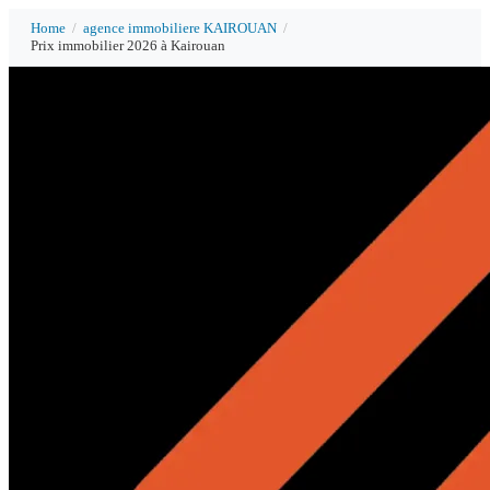
Home
/
agence immobiliere KAIROUAN
/
Prix immobilier 2026 à Kairouan