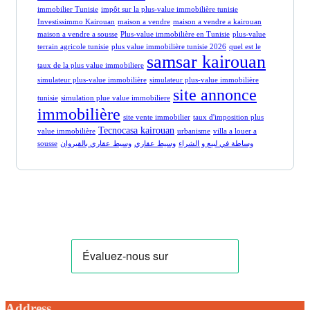
immobilier Tunisie
impôt sur la plus-value immobilière tunisie
Investissimmo Kairouan
maison a vendre
maison a vendre a kairouan
maison a vendre a sousse
Plus-value immobilière en Tunisie
plus-value
terrain agricole tunisie
plus value immobilière tunisie 2026
quel est le
samsar kairouan
taux de la plus value immobiliere
simulateur plus-value immobilière
simulateur plus-value immobilière
site annonce
tunisie
simulation plue value immobiliere
immobilière
site vente immobilier
taux d'imposition plus
Tecnocasa kairouan
value immobilière
urbanisme
villa a louer a
sousse
وسيط عقاري بالقيروان
وسيط عقاري
وساطة في لبيع و الشراء
Address