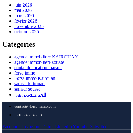
juin 2026
mai 2026
mars 2026
février 2026
novembre 2025
octobre 2025
Categories
agence immobiliere KAIROUAN
agence immobiliere sousse
contat de location maison
forsa immo
Forsa immo Kairouan
samsar kairouan
samsar sousse
الجباية في تونس
contact@forsa-immo.com
+216 24 704 708
Facebook
Instagram
Tiktok
Linkedin
Youtube
X-twitter