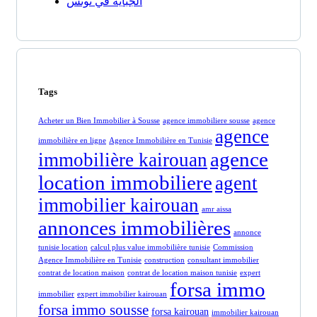
الجباية في تونس
Tags
Acheter un Bien Immobilier à Sousse
agence immobiliere sousse
agence
agence
immobilière en ligne
Agence Immobilière en Tunisie
agence
immobilière kairouan
location immobiliere
agent
immobilier kairouan
amr aissa
annonces immobilières
annonce
tunisie location
calcul plus value immobilière tunisie
Commission
Agence Immobilière en Tunisie
construction
consultant immobilier
contrat de location maison
contrat de location maison tunisie
expert
forsa immo
immobilier
expert immobilier kairouan
forsa immo sousse
forsa kairouan
immobilier kairouan