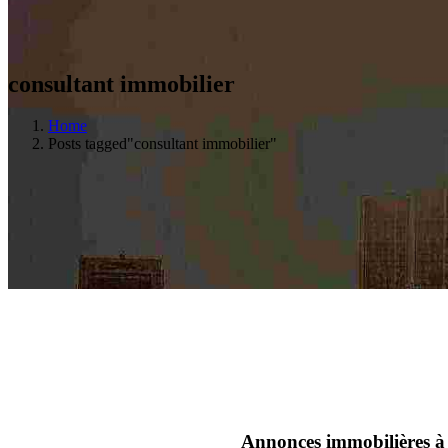
consultant immobilier
Home
Posts tagged"consultant immobilier"
Annonces immobilières à 