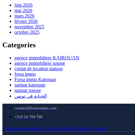
juin 2026
mai 2026
mars 2026
février 2026
novembre 2025
octobre 2025
Categories
agence immobiliere KAIROUAN
agence immobiliere sousse
contat de location maison
forsa immo
Forsa immo Kairouan
samsar kairouan
samsar sousse
الجباية في تونس
contact@forsa-immo.com
+216 24 704 708
Facebook
Instagram
Tiktok
Linkedin
Youtube
X-twitter