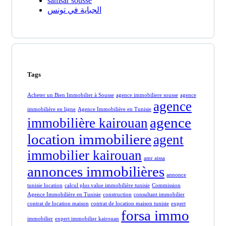
samsar sousse
الجباية في تونس
Tags
Acheter un Bien Immobilier à Sousse
agence immobiliere sousse
agence
agence
immobilière en ligne
Agence Immobilière en Tunisie
agence
immobilière kairouan
location immobiliere
agent
immobilier kairouan
amr aissa
annonces immobilières
annonce
tunisie location
calcul plus value immobilière tunisie
Commission
Agence Immobilière en Tunisie
construction
consultant immobilier
contrat de location maison
contrat de location maison tunisie
expert
forsa immo
immobilier
expert immobilier kairouan