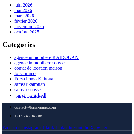
juin 2026
mai 2026
mars 2026
février 2026
novembre 2025
octobre 2025
Categories
agence immobiliere KAIROUAN
agence immobiliere sousse
contat de location maison
forsa immo
Forsa immo Kairouan
samsar kairouan
samsar sousse
الجباية في تونس
contact@forsa-immo.com
+216 24 704 708
Facebook
Instagram
Tiktok
Linkedin
Youtube
X-twitter