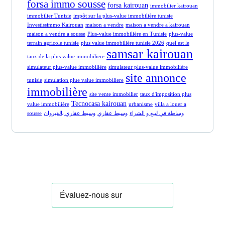
forsa immo sousse
forsa kairouan
immobilier kairouan
immobilier Tunisie
impôt sur la plus-value immobilière tunisie
Investissimmo Kairouan
maison a vendre
maison a vendre a kairouan
maison a vendre a sousse
Plus-value immobilière en Tunisie
plus-value
terrain agricole tunisie
plus value immobilière tunisie 2026
quel est le
samsar kairouan
taux de la plus value immobiliere
simulateur plus-value immobilière
simulateur plus-value immobilière
site annonce
tunisie
simulation plue value immobiliere
immobilière
site vente immobilier
taux d'imposition plus
Tecnocasa kairouan
value immobilière
urbanisme
villa a louer a
sousse
وسيط عقاري بالقيروان
وسيط عقاري
وساطة في لبيع و الشراء