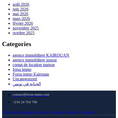
août 2026
juin 2026
mai 2026
mars 2026
février 2026
novembre 2025
octobre 2025
Categories
agence immobiliere KAIROUAN
agence immobiliere sousse
contat de location maison
forsa immo
Forsa immo Kairouan
Uncategorized
الجباية في تونس
contact@forsa-immo.com
+216 24 704 708
Facebook
Instagram
Tiktok
Linkedin
Youtube
X-twitter