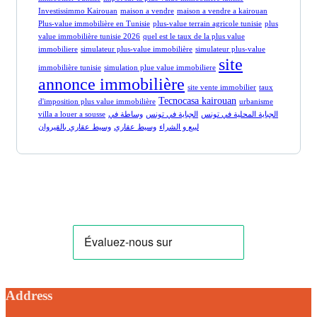
Investissimmo Kairouan
maison a vendre
maison a vendre a kairouan
Plus-value immobilière en Tunisie
plus-value terrain agricole tunisie
plus
value immobilière tunisie 2026
quel est le taux de la plus value
immobiliere
simulateur plus-value immobilière
simulateur plus-value
site
immobilière tunisie
simulation plue value immobiliere
annonce immobilière
site vente immobilier
taux
Tecnocasa kairouan
d'imposition plus value immobilière
urbanisme
villa a louer a sousse
وساطة في
الجباية في تونس
الجباية المحلية في تونس
لبيع و الشراء
وسيط عقاري
وسيط عقاري بالقيروان
Address