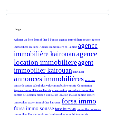
Tags
Acheter un Bien Immobilier à Sousse
agence immobiliere sousse
agence
agence
immobilière en ligne
Agence Immobilière en Tunisie
agence
immobilière kairouan
location immobiliere
agent
immobilier kairouan
amr aissa
annonces immobilières
annonce
tunisie location
calcul plus value immobilière tunisie
Commission
Agence Immobilière en Tunisie
construction
consultant immobilier
contrat de location maison
contrat de location maison tunisie
expert
forsa immo
immobilier
expert immobilier kairouan
forsa immo sousse
forsa kairouan
immobilier kairouan
immobilier Tunisie
impôt sur la plus-value immobilière tunisie