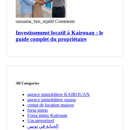
oussama_ben_rejab
0 Comments
Investissement locatif à Kairouan : le
guide complet du propriétaire
All Categories
agence immobiliere KAIROUAN
agence immobiliere sousse
contat de location maison
forsa immo
Forsa immo Kairouan
Uncategorized
الجباية في تونس