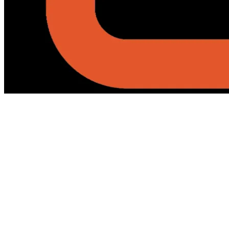
Agence immobiliere a Kairouan
Maison
Appartement
Commercial
Terrain residentiel
Terrain Agricole
Location
سجل طلب البيع-الشراء
Future Dream Home