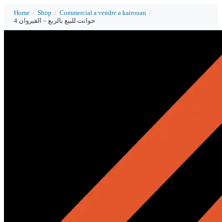
Home
/
Shop
/
Commercial a vendre a kairouan
/
4 حوانت للبيع بالربع – القيروان