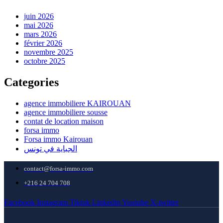
juin 2026
mai 2026
mars 2026
février 2026
novembre 2025
octobre 2025
Categories
agence immobiliere KAIROUAN
agence immobiliere sousse
contat de location maison
forsa immo
Forsa immo Kairouan
الجباية في تونس
contact@forsa-immo.com
+216 24 704 708
Facebook
Instagram
Tiktok
Linkedin
Youtube
X-twitter