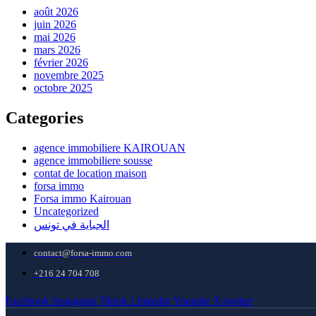
août 2026
juin 2026
mai 2026
mars 2026
février 2026
novembre 2025
octobre 2025
Categories
agence immobiliere KAIROUAN
agence immobiliere sousse
contat de location maison
forsa immo
Forsa immo Kairouan
Uncategorized
الجباية في تونس
contact@forsa-immo.com
+216 24 704 708
Facebook
Instagram
Tiktok
Linkedin
Youtube
X-twitter