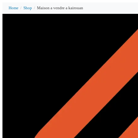
Home
/
Shop
/
Maison a vendre a kairouan