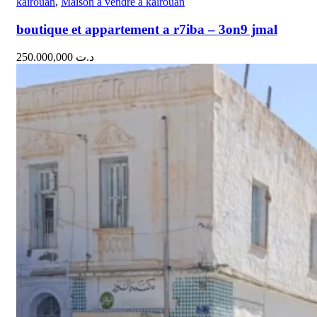
kairouan
,
Maison a vendre a kairouan
boutique et appartement a r7iba – 3on9 jmal
250.000,000
د.ت