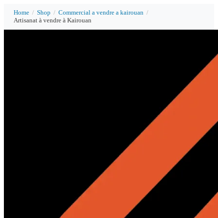
Home
/
Shop
/
Commercial a vendre a kairouan
/
Artisanat à vendre à Kairouan