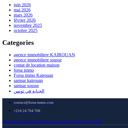
juin 2026
mai 2026
mars 2026
février 2026
novembre 2025
octobre 2025
Categories
agence immobiliere KAIROUAN
agence immobiliere sousse
contat de location maison
forsa immo
Forsa immo Kairouan
samsar kairouan
samsar sousse
الجباية في تونس
contact@forsa-immo.com
+216 24 704 708
Facebook
Instagram
Tiktok
Linkedin
Youtube
X-twitter