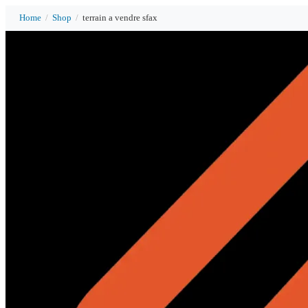
Home
/
Shop
/
terrain a vendre sfax