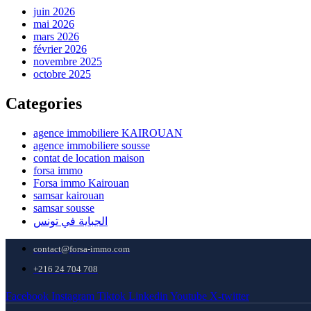
juin 2026
mai 2026
mars 2026
février 2026
novembre 2025
octobre 2025
Categories
agence immobiliere KAIROUAN
agence immobiliere sousse
contat de location maison
forsa immo
Forsa immo Kairouan
samsar kairouan
samsar sousse
الجباية في تونس
contact@forsa-immo.com
+216 24 704 708
Facebook
Instagram
Tiktok
Linkedin
Youtube
X-twitter