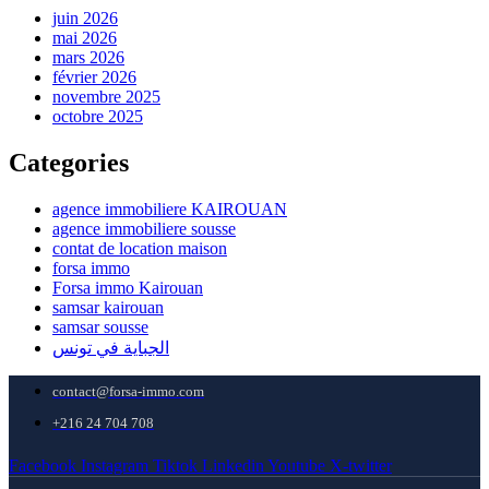
juin 2026
mai 2026
mars 2026
février 2026
novembre 2025
octobre 2025
Categories
agence immobiliere KAIROUAN
agence immobiliere sousse
contat de location maison
forsa immo
Forsa immo Kairouan
samsar kairouan
samsar sousse
الجباية في تونس
contact@forsa-immo.com
+216 24 704 708
Facebook
Instagram
Tiktok
Linkedin
Youtube
X-twitter