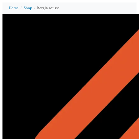
Home
/
Shop
/
hergla sousse