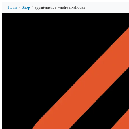
Home
/
Shop
/
appartement a vendre a kairouan