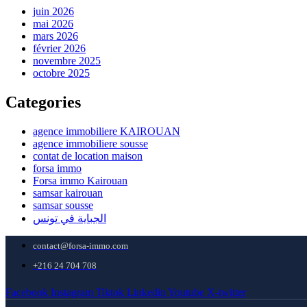
juin 2026
mai 2026
mars 2026
février 2026
novembre 2025
octobre 2025
Categories
agence immobiliere KAIROUAN
agence immobiliere sousse
contat de location maison
forsa immo
Forsa immo Kairouan
samsar kairouan
samsar sousse
الجباية في تونس
contact@forsa-immo.com
+216 24 704 708
Facebook
Instagram
Tiktok
Linkedin
Youtube
X-twitter