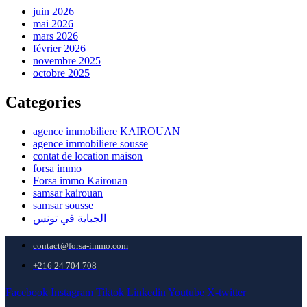
juin 2026
mai 2026
mars 2026
février 2026
novembre 2025
octobre 2025
Categories
agence immobiliere KAIROUAN
agence immobiliere sousse
contat de location maison
forsa immo
Forsa immo Kairouan
samsar kairouan
samsar sousse
الجباية في تونس
contact@forsa-immo.com
+216 24 704 708
Facebook
Instagram
Tiktok
Linkedin
Youtube
X-twitter