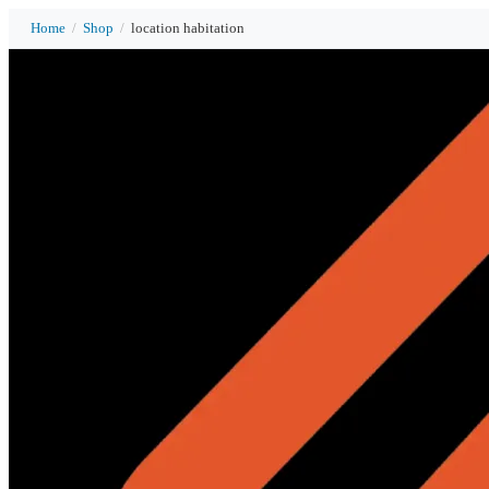
Home
/
Shop
/
location habitation