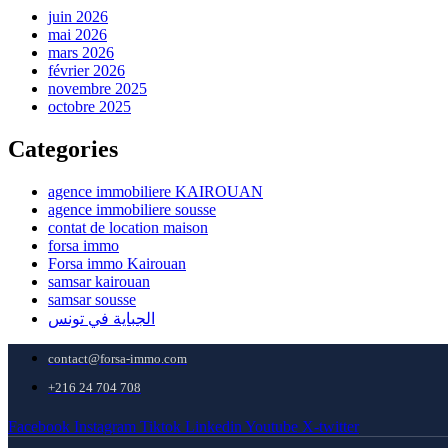
juin 2026
mai 2026
mars 2026
février 2026
novembre 2025
octobre 2025
Categories
agence immobiliere KAIROUAN
agence immobiliere sousse
contat de location maison
forsa immo
Forsa immo Kairouan
samsar kairouan
samsar sousse
الجباية في تونس
contact@forsa-immo.com
+216 24 704 708
Facebook
Instagram
Tiktok
Linkedin
Youtube
X-twitter