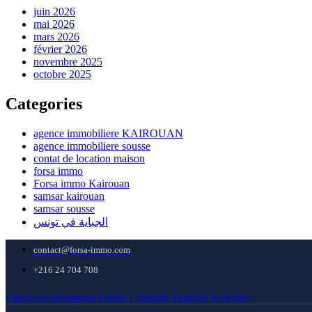
juin 2026
mai 2026
mars 2026
février 2026
novembre 2025
octobre 2025
Categories
agence immobiliere KAIROUAN
agence immobiliere sousse
contat de location maison
forsa immo
Forsa immo Kairouan
samsar kairouan
samsar sousse
الجباية في تونس
contact@forsa-immo.com
+216 24 704 708
Facebook
Instagram
Tiktok
Linkedin
Youtube
X-twitter