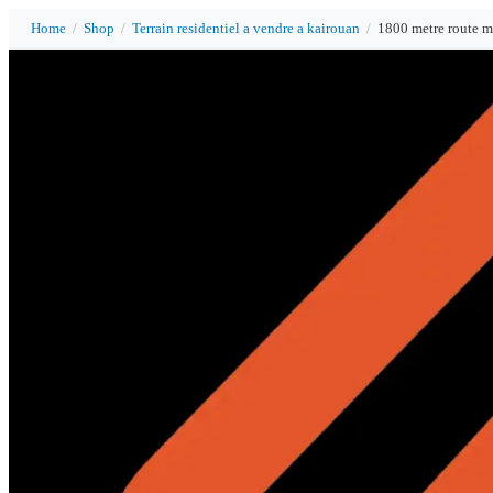
Home
/
Shop
/
Terrain residentiel a vendre a kairouan
/
1800 metre route m