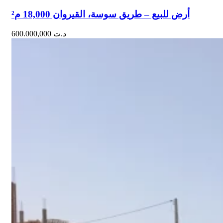
أرض للبيع – طريق سوسة، القيروان 18,000 م²
600.000,000
د.ت