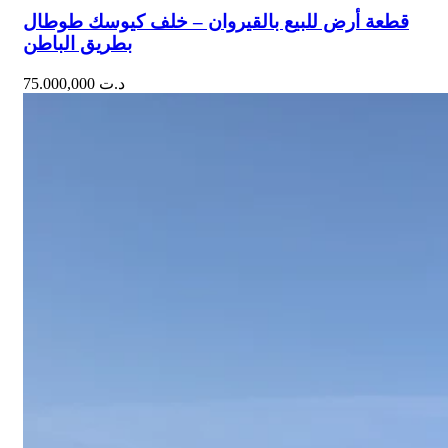
قطعة أرض للبيع بالقيروان – خلف كيوسك طوطال
بطريق الباطن
75.000,000
د.ت