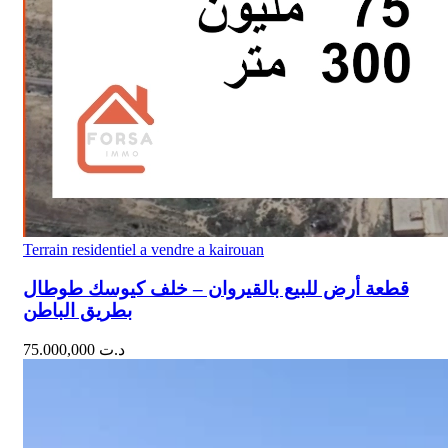
Terrain residentiel a vendre a kairouan
قطعة أرض للبيع بالقيروان – خلف كيوسك طوطال
بطريق الباطن
75.000,000
د.ت