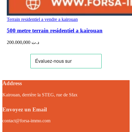
Terrain residentiel a vendre a kairouan
500 metre terrain residentiel a kairouan
200.000,000
د.ت
Address
Kairouan, derrière la STEG, rue de Sfax
Envoyez un Email
contact@forsa-immo.com