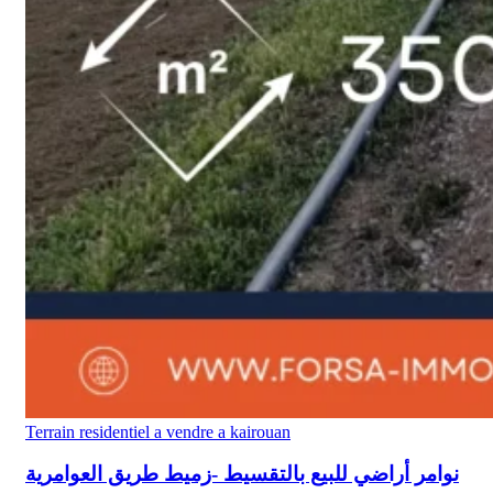
Terrain residentiel a vendre a kairouan
نوامر أراضي للبيع بالتقسيط -زميط طريق العوامرية